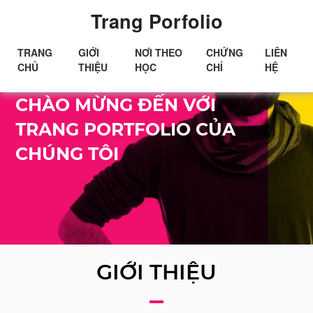
Trang Porfolio
TRANG
GIỚI
NƠI THEO
CHỨNG
LIÊN
CHỦ
THIỆU
HỌC
CHỈ
HỆ
Xin chào!
CHÀO MỪNG ĐẾN VỚI
TRANG PORTFOLIO CỦA
CHÚNG TÔI
GIỚI THIỆU