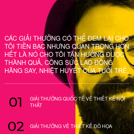
CÁC GIẢI THƯỞNG CÓ THỂ ĐEM LẠI CHO
TÔI TIỀN BẠC NHƯNG QUAN TRỌNG HƠN
HẾT LÀ NÓ CHO TÔI TẬN HƯỞNG ĐƯỢC
THÀNH QUẢ, CÔNG SỨC LAO ĐỘNG
HĂNG SAY, NHIỆT HUYẾT CỦA TUỔI TRẺ.
01
GIẢI THƯỞNG QUỐC TẾ VỀ THIẾT KẾ NỘI
THẤT
02
GIẢI THƯỞNG VỀ THIẾT KẾ ĐỒ HỌA